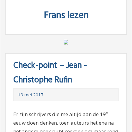
Skip
Frans lezen
to
content
Check-point – Jean -
Christophe Rufin
19 mei 2017
e
Er zijn schrijvers die me altijd aan de 19
eeuw doen denken, toen auteurs het ene na
het andere boek publiceerden om maar rond